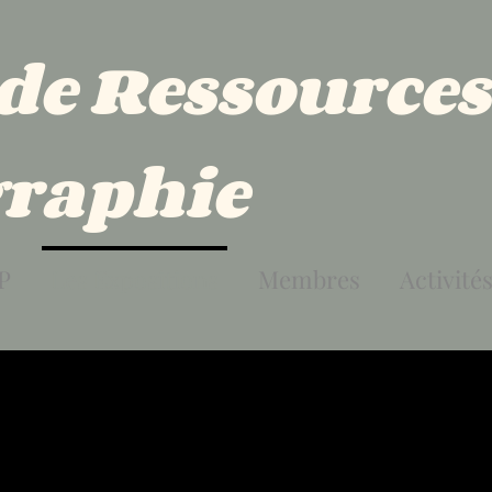
 de Ressources
raphie
P
Les Expositions
Membres
Activité