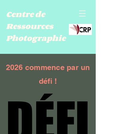
Centre de
Ressources
Photographie
2026 commence par un
défi !
DÉFI
DÉFI