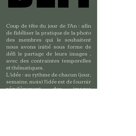
Coup de tête du jour de l'An : afin
de fidéliser la pratique de la photo
des membres qui le souhaitent
nous avons initié sous forme de
défi le partage de leurs images ,
avec des contraintes temporelles
et thématiques.
L'idée : au rythme de chacun (jour,
semaine, mois) l'idée est de fournir
régulièrement des images
correspondant à des thèmes
prédéfinis.
Portfolio des Défis du CRP