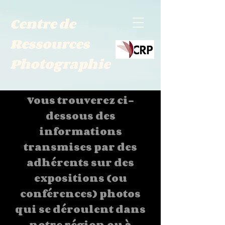
Centre de
Ressources
Photographie
Vous trouverez ci-
dessous
d
es
informations
transmises par des
adhérents sur des
expositions
(ou
conférences)
photos
qui se déroulent dans
notre région ou à