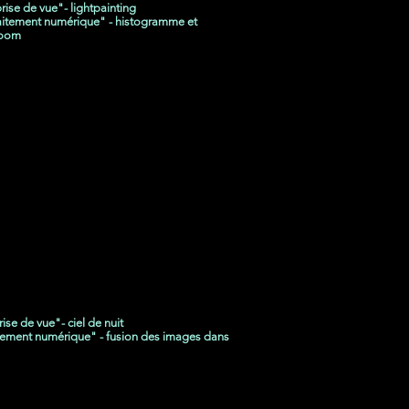
prise de vue"- lightpainting
traitement numérique" - histogramme et
room
JUIN
rise de vue"- ciel de nuit
aitement numérique" - fusion des images dans