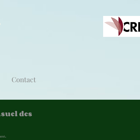
s
Contact
suel des
.
ent