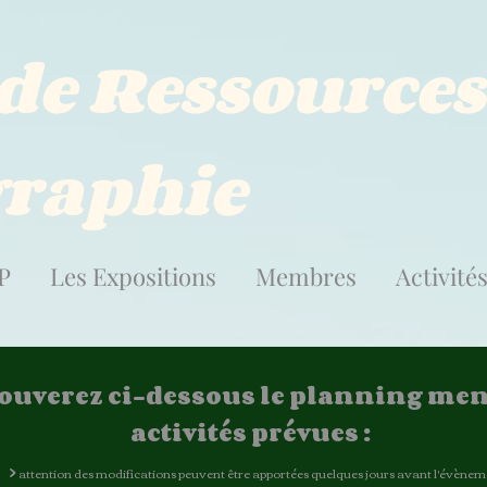
 de Ressources
raphie
P
Les Expositions
Membres
Activité
rouverez ci-dessous le planning men
activités prévues :
>
attention des modifications peuvent être apportées quelques jours avant l'évènem